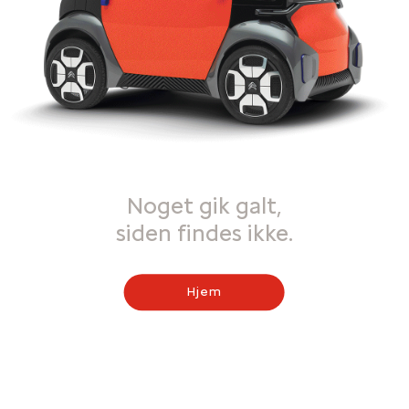
Noget gik galt,
siden findes ikke.
Hjem