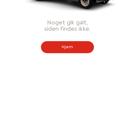
Noget gik galt,
siden findes ikke.
Hjem