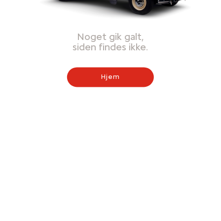
Noget gik galt,
siden findes ikke.
Hjem