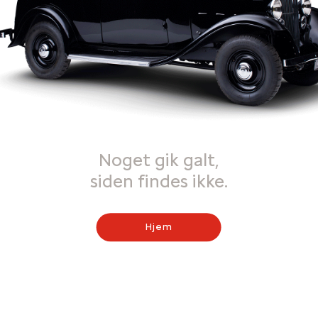
Noget gik galt,
siden findes ikke.
Hjem