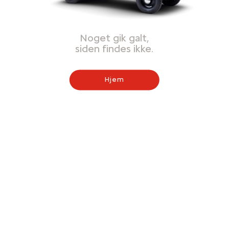
Noget gik galt,
siden findes ikke.
Hjem