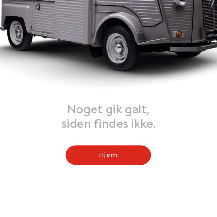
Noget gik galt,
siden findes ikke.
Hjem