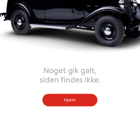
Noget gik galt,
siden findes ikke.
Hjem