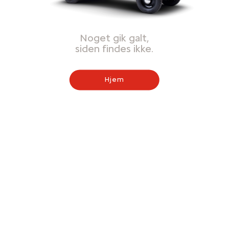
Noget gik galt,
siden findes ikke.
Hjem