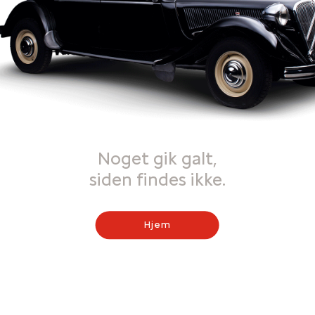
Noget gik galt,
siden findes ikke.
Hjem