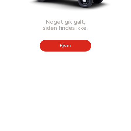
Noget gik galt,
siden findes ikke.
Hjem