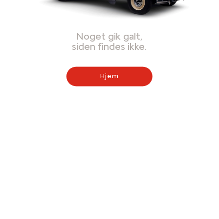
Noget gik galt,
siden findes ikke.
Hjem