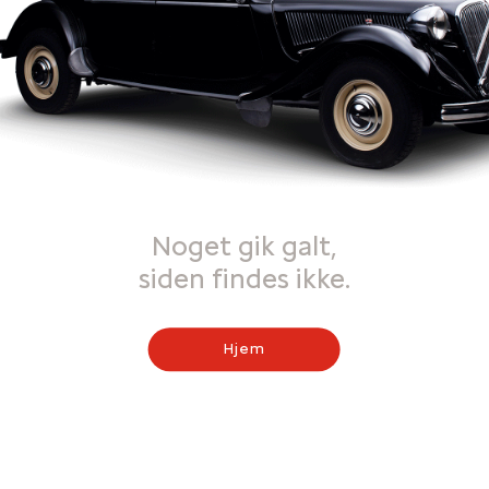
Noget gik galt,
siden findes ikke.
Hjem