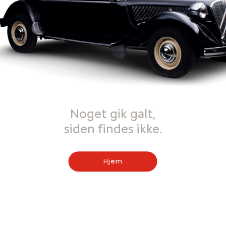
Noget gik galt,
siden findes ikke.
Hjem