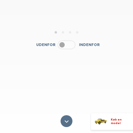
1
2
3
4
UDENFOR
INDENFOR
Køb en
model