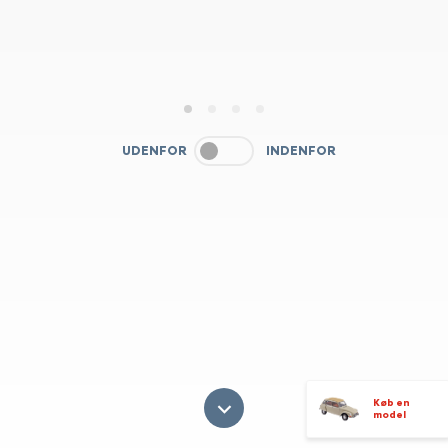
1
2
3
4
UDENFOR
INDENFOR
Køb en
model