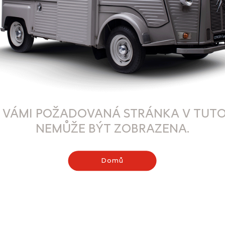
 VÁMI POŽADOVANÁ STRÁNKA V TUTO
NEMŮŽE BÝT ZOBRAZENA.
Domů