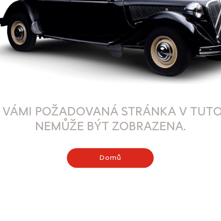
 VÁMI POŽADOVANÁ STRÁNKA V TUTO
NEMŮŽE BÝT ZOBRAZENA.
Domů