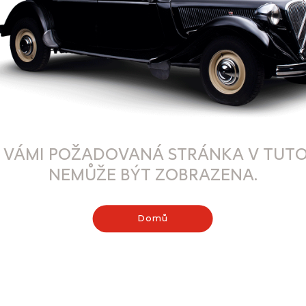
 VÁMI POŽADOVANÁ STRÁNKA V TUTO
NEMŮŽE BÝT ZOBRAZENA.
Domů