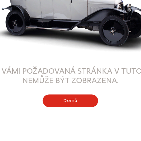
 VÁMI POŽADOVANÁ STRÁNKA V TUTO
NEMŮŽE BÝT ZOBRAZENA.
Domů